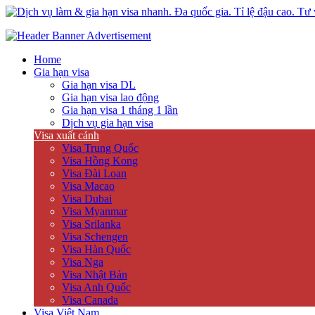
Dịch vụ làm & gia hạn visa nhanh. Đa quốc gia. Tỉ lệ đậu cao. Tư vấ
Uy tín – Nhanh chóng – Chuyên nghiệp
Home
Gia hạn visa
Gia hạn visa DL
Gia hạn visa lao động
Gia hạn visa 1 tháng 1 lần
Dịch vụ gia hạn visa
Visa xuất cảnh
Visa Trung Quốc
Visa Hồng Kong
Visa Đài Loan
Visa Macao
Visa Dubai
Visa Myanmar
Visa Srilanka
Visa Schengen
Visa Hàn Quốc
Visa Nga
Visa Nhật Bản
Visa Anh Quốc
Visa Canada
Visa Việt Nam