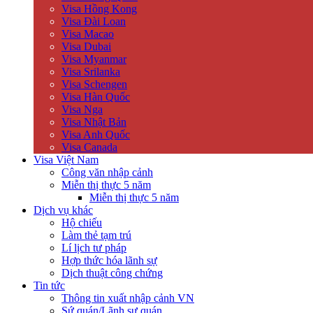
Visa Hồng Kong
Visa Đài Loan
Visa Macao
Visa Dubai
Visa Myanmar
Visa Srilanka
Visa Schengen
Visa Hàn Quốc
Visa Nga
Visa Nhật Bản
Visa Anh Quốc
Visa Canada
Visa Việt Nam
Công văn nhập cảnh
Miễn thị thực 5 năm
Miễn thị thực 5 năm
Dịch vụ khác
Hộ chiếu
Làm thẻ tạm trú
Lí lịch tư pháp
Hợp thức hóa lãnh sự
Dịch thuật công chứng
Tin tức
Thông tin xuất nhập cảnh VN
Sứ quán/Lãnh sự quán