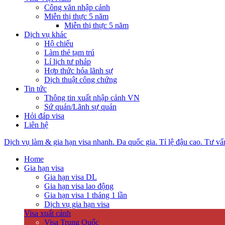
Công văn nhập cảnh
Miễn thị thực 5 năm
Miễn thị thực 5 năm
Dịch vụ khác
Hộ chiếu
Làm thẻ tạm trú
Lí lịch tư pháp
Hợp thức hóa lãnh sự
Dịch thuật công chứng
Tin tức
Thông tin xuất nhập cảnh VN
Sứ quán/Lãnh sự quán
Hỏi đáp visa
Liên hệ
Dịch vụ làm & gia hạn visa nhanh. Đa quốc gia. Tỉ lệ đậu cao. Tư vấ
Home
Gia hạn visa
Gia hạn visa DL
Gia hạn visa lao động
Gia hạn visa 1 tháng 1 lần
Dịch vụ gia hạn visa
Visa xuất cảnh
Visa Trung Quốc