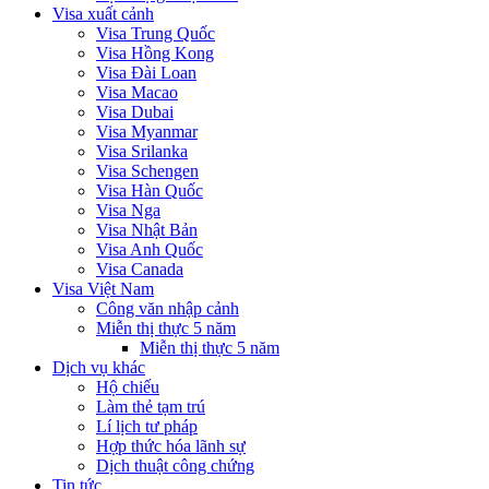
Visa xuất cảnh
Visa Trung Quốc
Visa Hồng Kong
Visa Đài Loan
Visa Macao
Visa Dubai
Visa Myanmar
Visa Srilanka
Visa Schengen
Visa Hàn Quốc
Visa Nga
Visa Nhật Bản
Visa Anh Quốc
Visa Canada
Visa Việt Nam
Công văn nhập cảnh
Miễn thị thực 5 năm
Miễn thị thực 5 năm
Dịch vụ khác
Hộ chiếu
Làm thẻ tạm trú
Lí lịch tư pháp
Hợp thức hóa lãnh sự
Dịch thuật công chứng
Tin tức