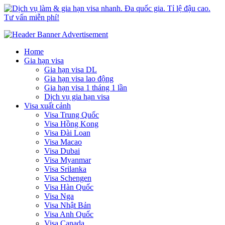
Dịch vụ làm & gia hạn visa nhanh. Đa quốc gia. Tỉ lệ đậu cao. Tư
Uy tín – Nhanh chóng – Chuyên nghiệp
vấn miễn phí!
Home
Gia hạn visa
Gia hạn visa DL
Gia hạn visa lao động
Gia hạn visa 1 tháng 1 lần
Dịch vụ gia hạn visa
Visa xuất cảnh
Visa Trung Quốc
Visa Hồng Kong
Visa Đài Loan
Visa Macao
Visa Dubai
Visa Myanmar
Visa Srilanka
Visa Schengen
Visa Hàn Quốc
Visa Nga
Visa Nhật Bản
Visa Anh Quốc
Visa Canada