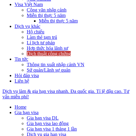
Visa Việt Nam
Công văn nhập cảnh
Miễn thị thực 5 năm
Miễn thị thực 5 năm
Dịch vụ khác
Hộ chiếu
Làm thẻ tạm trú
Lí lịch tư pháp
Hợp thức hóa lãnh sự
Dịch thuật công chứng
Tin tức
Thông tin xuất nhập cảnh VN
Sứ quán/Lãnh sự quán
Hỏi đáp visa
Liên hệ
Dịch vụ làm & gia hạn visa nhanh. Đa quốc gia. Tỉ lệ đậu cao. Tư
vấn miễn phí!
Home
Gia hạn visa
Gia hạn visa DL
Gia hạn visa lao động
Gia hạn visa 1 tháng 1 lần
Dịch vụ gia hạn visa