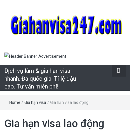
Uy tín – Nhanh chóng – Chuyên nghiệp
Dịch vụ làm &
gia hạn visa
Dịch vụ làm & gia hạn visa
nhanh. Đa quốc gia. Tỉ lệ đậu
nhanh. Đa
cao. Tư vấn miễn phí!
quốc gia. Tỉ lệ
Home
/
Gia hạn visa
/
Gia hạn visa lao động
đậu cao. Tư
Gia hạn visa lao động