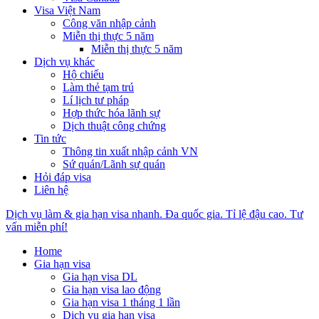
Visa Việt Nam
Công văn nhập cảnh
Miễn thị thực 5 năm
Miễn thị thực 5 năm
Dịch vụ khác
Hộ chiếu
Làm thẻ tạm trú
Lí lịch tư pháp
Hợp thức hóa lãnh sự
Dịch thuật công chứng
Tin tức
Thông tin xuất nhập cảnh VN
Sứ quán/Lãnh sự quán
Hỏi đáp visa
Liên hệ
Dịch vụ làm & gia hạn visa nhanh. Đa quốc gia. Tỉ lệ đậu cao. Tư
vấn miễn phí!
Home
Gia hạn visa
Gia hạn visa DL
Gia hạn visa lao động
Gia hạn visa 1 tháng 1 lần
Dịch vụ gia hạn visa