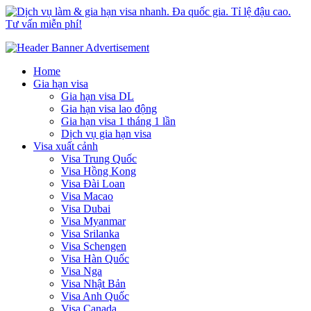
Dịch vụ làm & gia hạn visa nhanh. Đa quốc gia. Tỉ lệ đậu cao. Tư
Uy tín – Nhanh chóng – Chuyên nghiệp
vấn miễn phí!
Home
Gia hạn visa
Gia hạn visa DL
Gia hạn visa lao động
Gia hạn visa 1 tháng 1 lần
Dịch vụ gia hạn visa
Visa xuất cảnh
Visa Trung Quốc
Visa Hồng Kong
Visa Đài Loan
Visa Macao
Visa Dubai
Visa Myanmar
Visa Srilanka
Visa Schengen
Visa Hàn Quốc
Visa Nga
Visa Nhật Bản
Visa Anh Quốc
Visa Canada