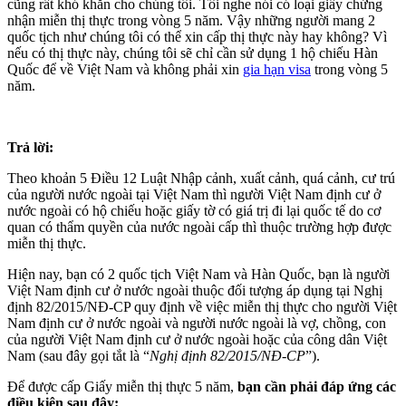
cũng rất khó khăn cho chúng tôi. Tôi nghe nói có loại giấy chứng
nhận miễn thị thực trong vòng 5 năm. Vậy những người mang 2
quốc tịch như chúng tôi có thể xin cấp thị thực này hay không? Vì
nếu có thị thực này, chúng tôi sẽ chỉ cần sử dụng 1 hộ chiếu Hàn
Quốc để về Việt Nam và không phải xin
gia hạn visa
trong vòng 5
năm.
Trả lời:
Theo khoản 5 Điều 12 Luật Nhập cảnh, xuất cảnh, quá cảnh, cư trú
của người nước ngoài tại Việt Nam thì người Việt Nam định cư ở
nước ngoài có hộ chiếu hoặc giấy tờ có giá trị đi lại quốc tế do cơ
quan có thẩm quyền của nước ngoài cấp thì thuộc trường hợp được
miễn thị thực.
Hiện nay, bạn có 2 quốc tịch Việt Nam và Hàn Quốc, bạn là người
Việt Nam định cư ở nước ngoài thuộc đối tượng áp dụng tại Nghị
định 82/2015/NĐ-CP quy định về việc miễn thị thực cho người Việt
Nam định cư ở nước ngoài và người nước ngoài là vợ, chồng, con
của người Việt Nam định cư ở nước ngoài hoặc của công dân Việt
Nam (sau đây gọi tắt là “
Nghị định 82/2015/NĐ-CP
”).
Để được cấp Giấy miễn thị thực 5 năm,
bạn cần phải đáp ứng các
điều kiện sau đây: