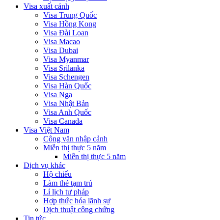
Visa xuất cảnh
Visa Trung Quốc
Visa Hồng Kong
Visa Đài Loan
Visa Macao
Visa Dubai
Visa Myanmar
Visa Srilanka
Visa Schengen
Visa Hàn Quốc
Visa Nga
Visa Nhật Bản
Visa Anh Quốc
Visa Canada
Visa Việt Nam
Công văn nhập cảnh
Miễn thị thực 5 năm
Miễn thị thực 5 năm
Dịch vụ khác
Hộ chiếu
Làm thẻ tạm trú
Lí lịch tư pháp
Hợp thức hóa lãnh sự
Dịch thuật công chứng
Tin tức