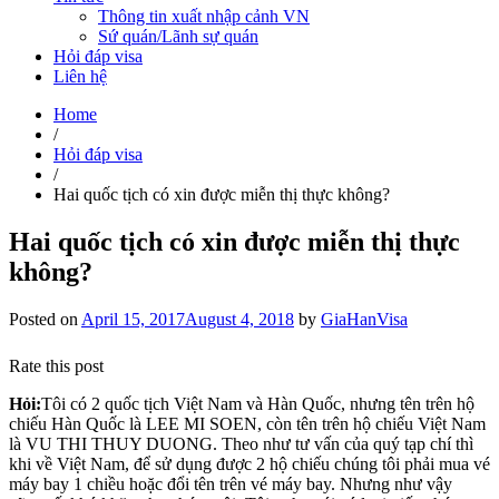
Thông tin xuất nhập cảnh VN
Sứ quán/Lãnh sự quán
Hỏi đáp visa
Liên hệ
Home
/
Hỏi đáp visa
/
Hai quốc tịch có xin được miễn thị thực không?
Hai quốc tịch có xin được miễn thị thực
không?
Posted on
April 15, 2017
August 4, 2018
by
GiaHanVisa
Rate this post
Hỏi:
Tôi có 2 quốc tịch Việt Nam và Hàn Quốc, nhưng tên trên hộ
chiếu Hàn Quốc là LEE MI SOEN, còn tên trên hộ chiếu Việt Nam
là VU THI THUY DUONG. Theo như tư vấn của quý tạp chí thì
khi về Việt Nam, để sử dụng được 2 hộ chiếu chúng tôi phải mua vé
máy bay 1 chiều hoặc đổi tên trên vé máy bay. Nhưng như vậy