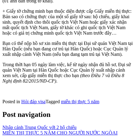
(01 ảnh dán trong tờ khai).
+ Giấy tờ chứng minh bạn thuộc diện được cấp Giấy miễn thị thực:
Bản sao có chứng thực của một số giấy tờ sau: hộ chiếu, giấy khai
sinh, quyết định cho thôi quốc tịch Việt Nam hoặc giấy xác nhận
mất quốc tịch Việt Nam, giấy tờ khác có ghi quốc tịch Việt Nam
hoặc có giá trị chứng minh quốc tịch Việt Nam trước đây…
Bạn có thể nộp hồ sơ xin miễn thị thực tại Đại sứ quán Việt Nam tại
Hàn Quốc (nếu bạn đang cư trú tại Hàn Quốc) hoặc Cục Quản lý
xuất nhập cảnh Việt Nam (nếu bạn đang tạm trú tại Việt Nam).
Trong thời hạn 05 ngày làm việc, kể từ ngày nhận đủ hồ sơ, Đại sứ
quán Việt Nam tại Hàn Quốc hoặc Cục Quản lý xuất nhập cảnh
xem xét, cấp giấy miễn thị thực cho bạn
(theo Điều 7 và Điều 8
Nghị định 82/2015/NĐ-CP)
.
Posted in
Hỏi đáp visa
Tagged
miễn thị thực 5 năm
Post navigation
Nhập cảnh Trung Quốc với 2 hộ chiếu
MIỄN THỊ THỰC 5 NĂM CHO NGƯỜI NƯỚC NGÒAI