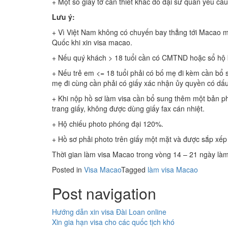
+ Một số giấy tờ cần thiết khác do đại sứ quán yêu cầu
Lưu ý:
+ Vì Việt Nam không có chuyến bay thẳng tới Macao m
Quốc khi xin visa macao.
+ Nếu quý khách > 18 tuổi cần có CMTND hoặc sổ hộ
+ Nếu trẻ em <= 18 tuổi phải có bố mẹ đi kèm cần bổ 
mẹ đi cùng cần phải có giấy xác nhận ủy quyền có dấ
+ Khi nộp hồ sơ làm visa cần bổ sung thêm một bản ph
trang giấy, không được dùng giấy fax cán nhiệt.
+ Hộ chiếu photo phóng đại 120%.
+ Hồ sơ phải photo trên giấy một mặt và được sắp xếp 
Thời gian làm visa Macao trong vòng 14 – 21 ngày làm
Posted in
Visa Macao
Tagged
làm visa Macao
Post navigation
Hướng dẫn xin visa Đài Loan online
Xin gia hạn visa cho các quốc tịch khó