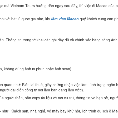
tục mà Vietnam Tours hướng dẫn ngay sau đây, thì việc đi Macao của 
ối với bất kì quốc gia nào, khi
làm visa Macao
quý khách cũng cần ph
n. Thông tin trong tờ khai cần ghi đầy đủ và chính xác bằng tiếng Anh 
ần, không dùng ảnh in phun hoặc ảnh scan).
iên quan như: Biên lai thuế, giấy chứng nhận việc làm, tình trạng ngân 
gười đại diện công ty nơi làm bạn đang làm việc).
gười thân, bản copy tài liệu về nơi cư trú, thông tin về bạn bè, ngườ
 như: Khách sạn, nhà nghỉ, vé máy bay khứ hồi, lịch trình du lịch ở 