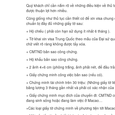
Quý khách chỉ cần nắm rõ về những điều kiện về thủ 
được thuận lợi hơn nhiều.
Cũng giống như thủ tục cần thiết có để xin visa chung đ
chuẩn bị đầy đủ những giấy tờ sau:
+ Hộ chiếu ( phải còn hạn sử dụng ít nhất 6 tháng ).
+ Tờ khai xin visa Trung Quốc theo mẫu của Đại sứ quá
chữ viết rõ ràng không được tẩy xóa.
+ CMTND bản sao công chứng.
+ Hộ khẩu bản sao công chứng.
+ 2 ảnh 4×6 cm (phông trắng, ảnh phải nét, để đầu tr
+ Giấy chứng minh công việc bản sao (nếu có).
+ Chứng minh tài chính trên 30 triệu: (Những giấy tờ l
bảng lương 3 tháng gần nhất và phải có xác nhận của n
+ Giấy chứng minh mục đích của chuyến đi: CMTND của n
đang sinh sống hoặc đang làm việc ở Macao…
+Các loại giấy tờ chứng minh về phương tiện tới Macao