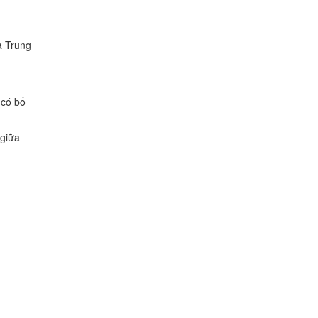
a Trung
 có bố
 giữa