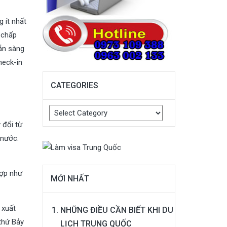
 ít nhất
 chấp
ẵn sàng
heck-in
CATEGORIES
Categories
 đổi từ
 nước.
hợp như
MỚI NHẤT
 xuất
NHỮNG ĐIỀU CẦN BIẾT KHI DU
 thứ Bảy
LỊCH TRUNG QUỐC