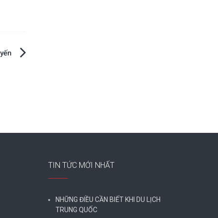
uyến
TIN TỨC MỚI NHẤT
NHỮNG ĐIỀU CẦN BIẾT KHI DU LỊCH
TRUNG QUỐC