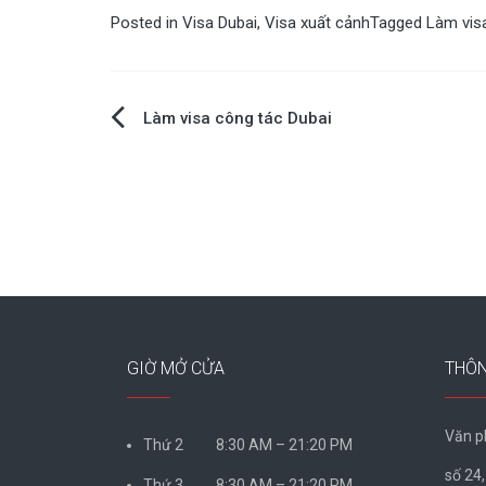
Posted in
Visa Dubai
,
Visa xuất cảnh
Tagged
Làm vis
Làm visa công tác Dubai
Post
navigation
GIỜ MỞ CỬA
THÔN
Văn p
Thứ 2 8:30 AM – 21:20 PM
số 24
Thứ 3 8:30 AM – 21:20 PM