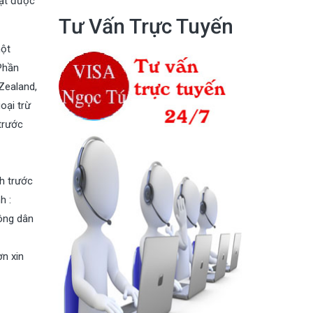
đạt được
Tư Vấn Trực Tuyến
một
 Phần
 Zealand,
oại trừ
trước
nh trước
h :
công dân
ơn xin