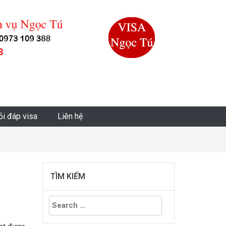
ỏi đáp visa
Liên hệ
TÌM KIẾM
Search
for: