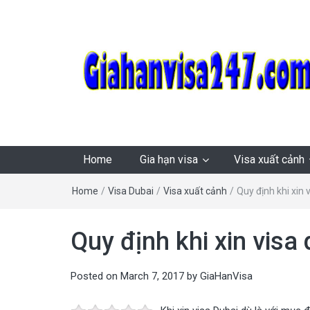
Dịch vụ làm & gia hạn
Uy tín – Nhanh chóng – Chuyên nghiệp
Home
Gia hạn visa
Visa xuất cảnh
visa nhanh. Đa quốc
Home
/
Visa Dubai
/
Visa xuất cảnh
/
Quy định khi xin 
gia. Tỉ lệ đậu cao. Tư
Quy định khi xin visa 
vấn miễn phí!
Posted on
March 7, 2017
by
GiaHanVisa