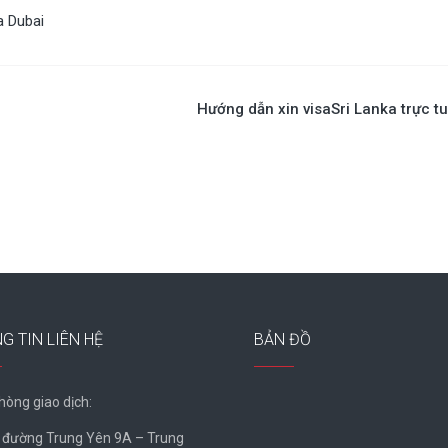
a Dubai
Hướng dẫn xin visaSri Lanka trực t
G TIN LIÊN HỆ
BẢN ĐỒ
hòng giao dịch:
, đường Trung Yên 9A – Trung