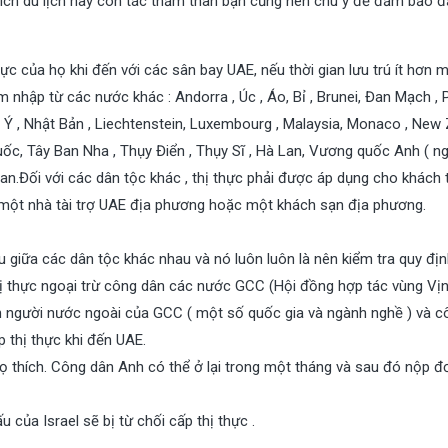
 đích du lịch hay côn tác thăm thân bạn cũng nên chú ý để đảm bảo 
 của họ khi đến với các sân bay UAE, nếu thời gian lưu trú ít hơn 
 nhập từ các nước khác : Andorra , Úc , Áo, Bỉ , Brunei, Đan Mạch ,
d, Ý , Nhật Bản , Liechtenstein, Luxembourg , Malaysia, Monaco , New
ốc, Tây Ban Nha , Thụy Điển , Thụy Sĩ , Hà Lan, Vương quốc Anh ( ng
an.Đối với các dân tộc khác , thị thực phải được áp dụng cho khách 
 một nhà tài trợ UAE địa phương hoặc một khách sạn địa phương.
u giữa các dân tộc khác nhau và nó luôn luôn là nên kiểm tra quy đị
thị thực ngoại trừ công dân các nước GCC (Hội đồng hợp tác vùng Vịn
ân người nước ngoài của GCC ( một số quốc gia và ngành nghề ) và 
 thị thực khi đến UAE.
họ thích. Công dân Anh có thể ở lại trong một tháng và sau đó nộp đ
 của Israel sẽ bị từ chối cấp thị thực .