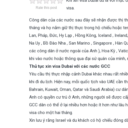
Khi xin visa Dubai dù là với mục
visa.
Rate this post
Công dân của các nước sau đây sẽ nhận được thị thực
tháng và họ nắm giữ thị thực trong hộ chiếu hoặc tem
Lan, Pháp, Đức, Hy Lạp , Hồng Kông, Iceland , Irelan
Na Uy , Bồ Đào Nha , San Marino , Singapore , Hàn Qu
các công dân ở nước ngoài của Anh ), Hoa Kỳ , Vatic
khi vào nước hoặc thông qua đại sứ quán của mình,
Thủ tục
xin visa Dubai
với các nước GCC
Yêu cầu thị thực nhập cảnh Dubai khác nhau rất nhiề
khi đi du lịch. Hiện nay, mỗi quốc tịch vào UAE cần 
Bahrain, Kuwait, Oman, Qatar và Saudi Arabia) cư d
Anh có quyền cư trú ở Anh, những người sẽ được cấp
GCC dân có thể ở lại nhiều hơn hoặc ít hơn như lâu 
visa cho một hai tháng.
Xin lưu ý rằng Israel và du khách có hộ chiếu đóng dấu