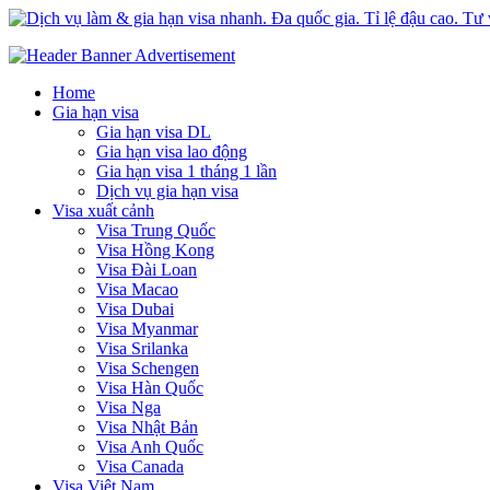
Dịch vụ làm & gia hạn visa nhanh. Đa quốc gia. Tỉ lệ đậu cao. Tư vấ
Uy tín – Nhanh chóng – Chuyên nghiệp
Home
Gia hạn visa
Gia hạn visa DL
Gia hạn visa lao động
Gia hạn visa 1 tháng 1 lần
Dịch vụ gia hạn visa
Visa xuất cảnh
Visa Trung Quốc
Visa Hồng Kong
Visa Đài Loan
Visa Macao
Visa Dubai
Visa Myanmar
Visa Srilanka
Visa Schengen
Visa Hàn Quốc
Visa Nga
Visa Nhật Bản
Visa Anh Quốc
Visa Canada
Visa Việt Nam