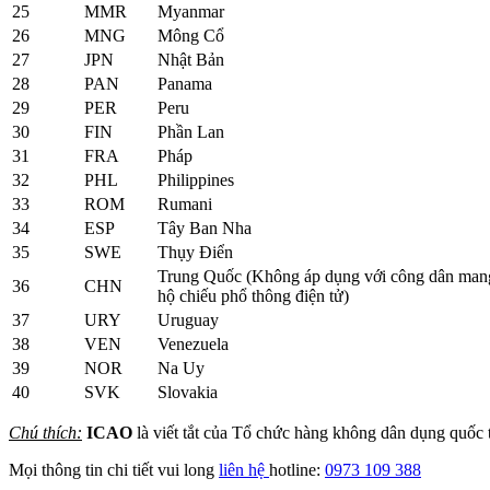
25
MMR
Myanmar
26
MNG
Mông Cổ
27
JPN
Nhật Bản
28
PAN
Panama
29
PER
Peru
30
FIN
Phần Lan
31
FRA
Pháp
32
PHL
Philippines
33
ROM
Rumani
34
ESP
Tây Ban Nha
35
SWE
Thụy Điển
Trung Quốc (Không áp dụng với công dân man
36
CHN
hộ chiếu phổ thông điện tử)
37
URY
Uruguay
38
VEN
Venezuela
39
NOR
Na Uy
40
SVK
Slovakia
Chú thích:
ICAO
là viết tắt của Tổ chức hàng không dân dụng quốc t
Mọi thông tin chi tiết vui long
liên hệ
hotline:
0973 109 388