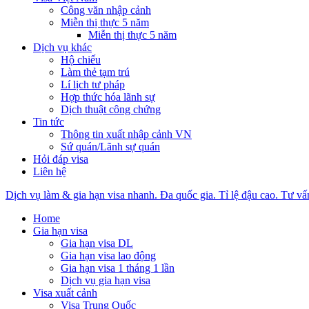
Công văn nhập cảnh
Miễn thị thực 5 năm
Miễn thị thực 5 năm
Dịch vụ khác
Hộ chiếu
Làm thẻ tạm trú
Lí lịch tư pháp
Hợp thức hóa lãnh sự
Dịch thuật công chứng
Tin tức
Thông tin xuất nhập cảnh VN
Sứ quán/Lãnh sự quán
Hỏi đáp visa
Liên hệ
Dịch vụ làm & gia hạn visa nhanh. Đa quốc gia. Tỉ lệ đậu cao. Tư vấ
Home
Gia hạn visa
Gia hạn visa DL
Gia hạn visa lao động
Gia hạn visa 1 tháng 1 lần
Dịch vụ gia hạn visa
Visa xuất cảnh
Visa Trung Quốc