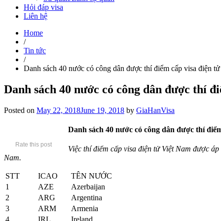
Hỏi đáp visa
Liên hệ
Home
/
Tin tức
/
Danh sách 40 nước có công dân được thí điểm cấp visa điện t
Danh sách 40 nước có công dân được thí đi
Posted on
May 22, 2018
June 19, 2018
by
GiaHanVisa
Danh sách 40 nước có công dân được thí điểm
Rate this post
Việc thí điểm cấp visa điện tử Việt Nam được áp
Nam.
STT
ICAO
TÊN NƯỚC
1
AZE
Azerbaijan
2
ARG
Argentina
3
ARM
Armenia
4
IRL
Ireland