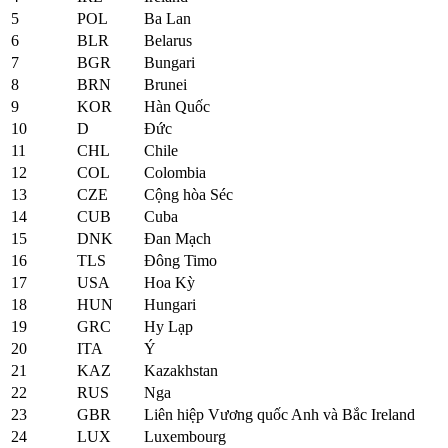
5
POL
Ba Lan
6
BLR
Belarus
7
BGR
Bungari
8
BRN
Brunei
9
KOR
Hàn Quốc
10
D
Đức
11
CHL
Chile
12
COL
Colombia
13
CZE
Cộng hòa Séc
14
CUB
Cuba
15
DNK
Đan Mạch
16
TLS
Đông Timo
17
USA
Hoa Kỳ
18
HUN
Hungari
19
GRC
Hy Lạp
20
ITA
Ý
21
KAZ
Kazakhstan
22
RUS
Nga
23
GBR
Liên hiệp Vương quốc Anh và Bắc Ireland
24
LUX
Luxembourg