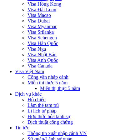
Visa Hồng Kong
Visa Đài Loan
Visa Macao
Visa Dubai
Visa Myanmar
Visa Srilanka
Visa Schengen
Visa Hàn Quốc
Visa Nga
Visa Nhật Bản
Visa Anh Quốc
Visa Canada
Visa Việt Nam
Công văn nhập cảnh
Miễn thị thực 5 năm
Miễn thị thực 5 năm
Dịch vụ khác
Hộ chiếu
Làm thẻ tạm trú
Lí lịch tư pháp
Hợp thức hóa lãnh sự
Dịch thuật công chứng
Tin tức
Thông tin xuất nhập cảnh VN
Sứ quán/Lãnh sự quán