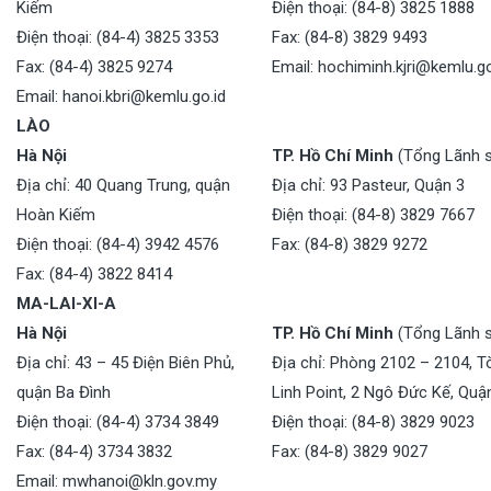
Kiếm
Điện thoại: (84-8) 3825 1888
Điện thoại: (84-4) 3825 3353
Fax: (84-8) 3829 9493
Fax: (84-4) 3825 9274
Email: hochiminh.kjri@kemlu.go
Email: hanoi.kbri@kemlu.go.id
LÀO
Hà Nội
TP. Hồ Chí Minh
(Tổng Lãnh 
Địa chỉ: 40 Quang Trung, quận
Địa chỉ: 93 Pasteur, Quận 3
Hoàn Kiếm
Điện thoại: (84-8) 3829 7667
Điện thoại: (84-4) 3942 4576
Fax: (84-8) 3829 9272
Fax: (84-4) 3822 8414
MA-LAI-XI-A
Hà Nội
TP. Hồ Chí Minh
(Tổng Lãnh 
Địa chỉ: 43 – 45 Điện Biên Phủ,
Địa chỉ: Phòng 2102 – 2104, 
quận Ba Đình
Linh Point, 2 Ngô Đức Kế, Quậ
Điện thoại: (84-4) 3734 3849
Điện thoại: (84-8) 3829 9023
Fax: (84-4) 3734 3832
Fax: (84-8) 3829 9027
Email: mwhanoi@kln.gov.my