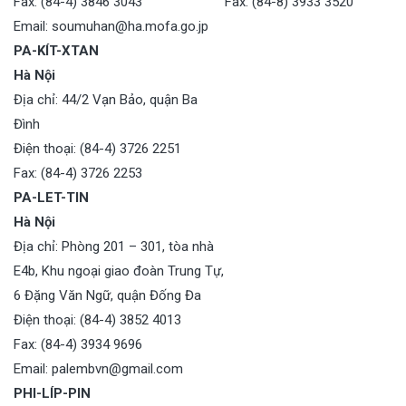
Fax: (84-4) 3846 3043
Fax: (84-8) 3933 3520
Email: soumuhan@ha.mofa.go.jp
PA-KÍT-XTAN
Hà Nội
Địa chỉ: 44/2 Vạn Bảo, quận Ba
Đình
Điện thoại: (84-4) 3726 2251
Fax: (84-4) 3726 2253
PA-LET-TIN
Hà Nội
Địa chỉ: Phòng 201 – 301, tòa nhà
E4b, Khu ngoại giao đoàn Trung Tự,
6 Đặng Văn Ngữ, quận Đống Đa
Điện thoại: (84-4) 3852 4013
Fax: (84-4) 3934 9696
Email: palembvn@gmail.com
PHI-LÍP-PIN