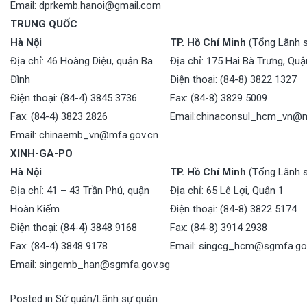
Email: dprkemb.hanoi@gmail.com
TRUNG QUỐC
Hà Nội
TP. Hồ Chí Minh
(Tổng Lãnh 
Địa chỉ: 46 Hoàng Diệu, quận Ba
Địa chỉ: 175 Hai Bà Trưng, Quậ
Đình
Điện thoại: (84-8) 3822 1327
Điện thoại: (84-4) 3845 3736
Fax: (84-8) 3829 5009
Fax: (84-4) 3823 2826
Email:chinaconsul_hcm_vn@m
Email: chinaemb_vn@mfa.gov.cn
XINH-GA-PO
Hà Nội
TP. Hồ Chí Minh
(Tổng Lãnh 
Địa chỉ: 41 – 43 Trần Phú, quận
Địa chỉ: 65 Lê Lợi, Quận 1
Hoàn Kiếm
Điện thoại: (84-8) 3822 5174
Điện thoại: (84-4) 3848 9168
Fax: (84-8) 3914 2938
Fax: (84-4) 3848 9178
Email: singcg_hcm@sgmfa.go
Email: singemb_han@sgmfa.gov.sg
Posted in
Sứ quán/Lãnh sự quán