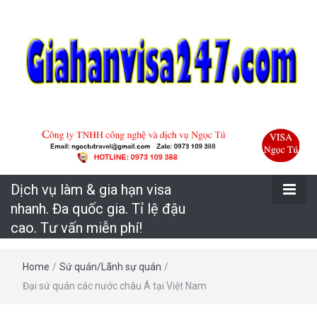
Uy tín – Nhanh chóng – Chuyên nghiệp
Dịch vụ làm &
gia hạn visa
Dịch vụ làm & gia hạn visa
nhanh. Đa
nhanh. Đa quốc gia. Tỉ lệ đậu
cao. Tư vấn miễn phí!
quốc gia. Tỉ lệ
Home
/
Sứ quán/Lãnh sự quán
/
đậu cao. Tư
Đại sứ quán các nước châu Á tại Việt Nam