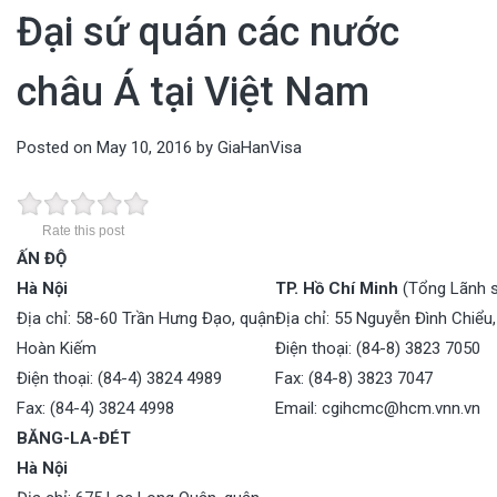
vấn miễn phí!
Đại sứ quán các nước
châu Á tại Việt Nam
Posted on
May 10, 2016
by
GiaHanVisa
Rate this post
ẤN ĐỘ
Hà Nội
TP. Hồ Chí Minh
(Tổng Lãnh 
Địa chỉ: 58-60 Trần Hưng Đạo, quận
Địa chỉ: 55 Nguyễn Đình Chiểu
Hoàn Kiếm
Điện thoại: (84-8) 3823 7050
Điện thoại: (84-4) 3824 4989
Fax: (84-8) 3823 7047
Fax: (84-4) 3824 4998
Email: cgihcmc@hcm.vnn.vn
BĂNG-LA-ĐÉT
Hà Nội