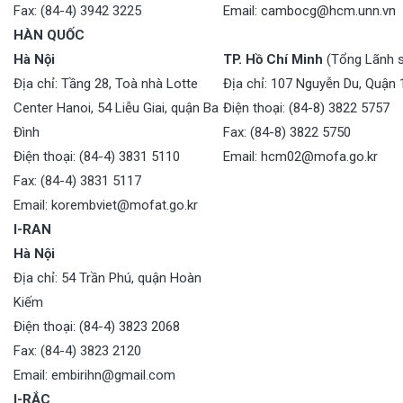
Fax: (84-4) 3942 3225
Email: cambocg@hcm.unn.vn
HÀN QUỐC
Hà Nội
TP. Hồ Chí Minh
(Tổng Lãnh 
Địa chỉ: Tầng 28, Toà nhà Lotte
Địa chỉ: 107 Nguyễn Du, Quận 
Center Hanoi, 54 Liễu Giai, quận Ba
Điện thoại: (84-8) 3822 5757
Đình
Fax: (84-8) 3822 5750
Điện thoại: (84-4) 3831 5110
Email: hcm02@mofa.go.kr
Fax: (84-4) 3831 5117
Email: korembviet@mofat.go.kr
I-RAN
Hà Nội
Địa chỉ: 54 Trần Phú, quận Hoàn
Kiếm
Điện thoại: (84-4) 3823 2068
Fax: (84-4) 3823 2120
Email: embirihn@gmail.com
I-RẮC