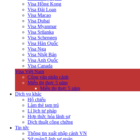
Visa Hồng Kong
Visa Đài Loan
Visa Macao
Visa Dubai
Visa Myanmar
Visa Srilanka
Visa Schengen
Visa Hàn Quốc
Visa Nga
Visa Nhật Bản
Visa Anh Quốc
Visa Canada
Visa Việt Nam
Công văn nhập cảnh
Miễn thị thực 5 năm
Miễn thị thực 5 năm
Dịch vụ khác
Hộ chiếu
Làm thẻ tạm trú
Lí lịch tư pháp
Hợp thức hóa lãnh sự
Dịch thuật công chứng
Tin tức
Thông tin xuất nhập cảnh VN
Sứ quán/Lãnh sự quán