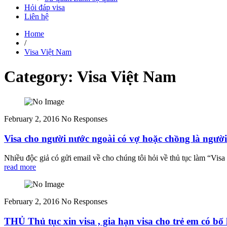
Hỏi đáp visa
Liên hệ
Home
/
Visa Việt Nam
Category: Visa Việt Nam
February 2, 2016
No Responses
Visa cho người nước ngoài có vợ hoặc chồng là ngườ
Nhiều độc giả có gửi email về cho chúng tôi hỏi về thủ tục làm “Visa
read more
February 2, 2016
No Responses
THỦ Thủ tục xin visa , gia hạn visa cho trẻ em có bố