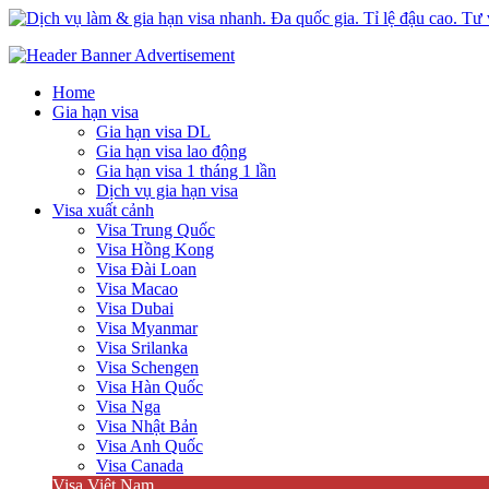
Dịch vụ làm & gia hạn visa nhanh. Đa quốc gia. Tỉ lệ đậu cao. Tư vấ
Uy tín – Nhanh chóng – Chuyên nghiệp
Home
Gia hạn visa
Gia hạn visa DL
Gia hạn visa lao động
Gia hạn visa 1 tháng 1 lần
Dịch vụ gia hạn visa
Visa xuất cảnh
Visa Trung Quốc
Visa Hồng Kong
Visa Đài Loan
Visa Macao
Visa Dubai
Visa Myanmar
Visa Srilanka
Visa Schengen
Visa Hàn Quốc
Visa Nga
Visa Nhật Bản
Visa Anh Quốc
Visa Canada
Visa Việt Nam