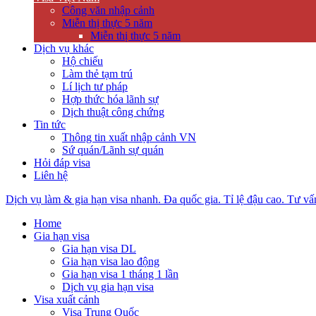
Công văn nhập cảnh
Miễn thị thực 5 năm
Miễn thị thực 5 năm
Dịch vụ khác
Hộ chiếu
Làm thẻ tạm trú
Lí lịch tư pháp
Hợp thức hóa lãnh sự
Dịch thuật công chứng
Tin tức
Thông tin xuất nhập cảnh VN
Sứ quán/Lãnh sự quán
Hỏi đáp visa
Liên hệ
Dịch vụ làm & gia hạn visa nhanh. Đa quốc gia. Tỉ lệ đậu cao. Tư vấ
Home
Gia hạn visa
Gia hạn visa DL
Gia hạn visa lao động
Gia hạn visa 1 tháng 1 lần
Dịch vụ gia hạn visa
Visa xuất cảnh
Visa Trung Quốc