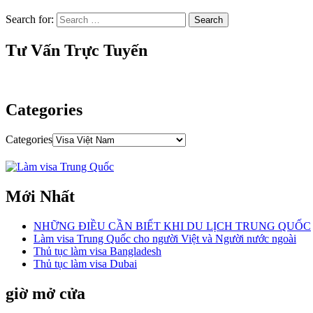
Search for:
Tư Vấn Trực Tuyến
Categories
Categories
Mới Nhất
NHỮNG ĐIỀU CẦN BIẾT KHI DU LỊCH TRUNG QUỐC
Làm visa Trung Quốc cho người Việt và Người nước ngoài
Thủ tục làm visa Bangladesh
Thủ tục làm visa Dubai
giờ mở cửa