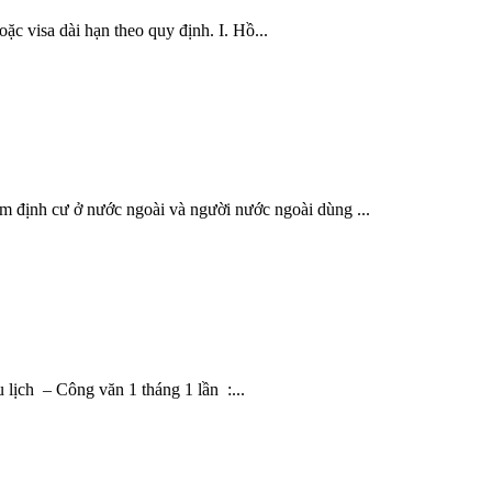
ặc visa dài hạn theo quy định. I. Hồ...
am định cư ở nước ngoài và người nước ngoài dùng ...
lịch – Công văn 1 tháng 1 lần :...