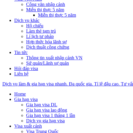
Công văn nhập cảnh
Miễn thị thực 5 năm
Miễn thị thực 5 năm
Dịch vụ khác
Hộ chiếu
Làm thẻ tạm trú
Lí lịch tư pháp
Hợp thức hóa lãnh sự
Dịch thuật công chứng
Tin tức
Thông tin xuất nhập cảnh VN
Sứ quán/Lãnh sự quán
Hỏi đáp visa
Liên hệ
Dịch vụ làm & gia hạn visa nhanh. Đa quốc gia. Tỉ lệ đậu cao. Tư vấ
Home
Gia hạn visa
Gia hạn visa DL
Gia hạn visa lao động
Gia hạn visa 1 tháng 1 lần
Dịch vụ gia hạn visa
Visa xuất cảnh
Visa Trung Quốc