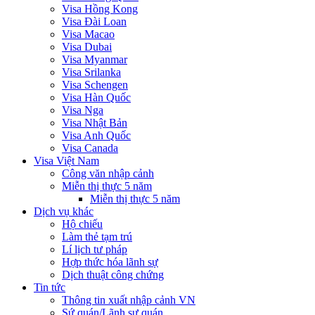
Visa Hồng Kong
Visa Đài Loan
Visa Macao
Visa Dubai
Visa Myanmar
Visa Srilanka
Visa Schengen
Visa Hàn Quốc
Visa Nga
Visa Nhật Bản
Visa Anh Quốc
Visa Canada
Visa Việt Nam
Công văn nhập cảnh
Miễn thị thực 5 năm
Miễn thị thực 5 năm
Dịch vụ khác
Hộ chiếu
Làm thẻ tạm trú
Lí lịch tư pháp
Hợp thức hóa lãnh sự
Dịch thuật công chứng
Tin tức
Thông tin xuất nhập cảnh VN
Sứ quán/Lãnh sự quán