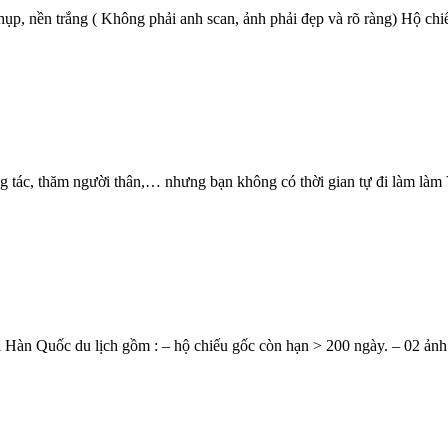
p, nền trắng ( Không phải anh scan, ảnh phải đẹp và rõ ràng) Hộ chiếu
g tác, thăm người thân,… nhưng bạn không có thời gian tự đi làm làm V
 Hàn Quốc du lịch gồm : – hộ chiếu gốc còn hạn > 200 ngày. – 02 ảnh