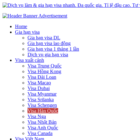
Dịch vụ làm & gia hạn visa nhanh. Đa quốc gia. Tỉ lệ đậu cao. Tư vấ
Uy tín – Nhanh chóng – Chuyên nghiệp
Home
Gia hạn visa
Gia hạn visa DL
Gia hạn visa lao động
Gia hạn visa 1 tháng 1 lần
Dịch vụ gia hạn visa
Visa xuất cảnh
Visa Trung Quốc
Visa Hồng Kong
Visa Đài Loan
Visa Macao
Visa Dubai
Visa Myanmar
Visa Srilanka
Visa Schengen
Visa Hàn Quốc
Visa Nga
Visa Nhật Bản
Visa Anh Quốc
Visa Canada
Visa Việt Nam