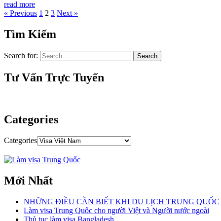
read more
« Previous
1
2
3
Next »
Tìm Kiếm
Search for:
Tư Vấn Trực Tuyến
Categories
Categories
Mới Nhất
NHỮNG ĐIỀU CẦN BIẾT KHI DU LỊCH TRUNG QUỐC
Làm visa Trung Quốc cho người Việt và Người nước ngoài
Thủ tục làm visa Bangladesh