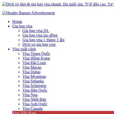
Dịch vụ làm & gia hạn visa nhanh. Đa quốc gia. Tỉ lệ đậu cao. Tư vấ
Uy tín – Nhanh chóng – Chuyên nghiệp
Home
Gia hạn visa
Gia hạn visa DL
Gia hạn visa lao động
Gia hạn visa 1 tháng 1 lần
Dịch vụ gia hạn visa
Visa xuất cảnh
Visa Trung Quốc
Visa Hồng Kong
Visa Đài Loan
Visa Macao
Visa Dubai
Visa Myanmar
Visa Srilanka
Visa Schengen
Visa Hàn Quốc
Visa Nga
Visa Nhật Bản
Visa Anh Quốc
Visa Canada
Visa Việt Nam