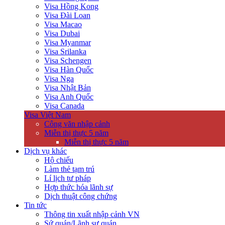
Visa Hồng Kong
Visa Đài Loan
Visa Macao
Visa Dubai
Visa Myanmar
Visa Srilanka
Visa Schengen
Visa Hàn Quốc
Visa Nga
Visa Nhật Bản
Visa Anh Quốc
Visa Canada
Visa Việt Nam
Công văn nhập cảnh
Miễn thị thực 5 năm
Miễn thị thực 5 năm
Dịch vụ khác
Hộ chiếu
Làm thẻ tạm trú
Lí lịch tư pháp
Hợp thức hóa lãnh sự
Dịch thuật công chứng
Tin tức
Thông tin xuất nhập cảnh VN
Sứ quán/Lãnh sự quán