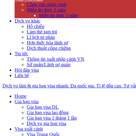
Công văn nhập cảnh
Miễn thị thực 5 năm
Miễn thị thực 5 năm
Dịch vụ khác
Hộ chiếu
Làm thẻ tạm trú
Lí lịch tư pháp
Hợp thức hóa lãnh sự
Dịch thuật công chứng
Tin tức
Thông tin xuất nhập cảnh VN
Sứ quán/Lãnh sự quán
Hỏi đáp visa
Liên hệ
Dịch vụ làm & gia hạn visa nhanh. Đa quốc gia. Tỉ lệ đậu cao. Tư vấ
Home
Gia hạn visa
Gia hạn visa DL
Gia hạn visa lao động
Gia hạn visa 1 tháng 1 lần
Dịch vụ gia hạn visa
Visa xuất cảnh
Visa Trung Quốc