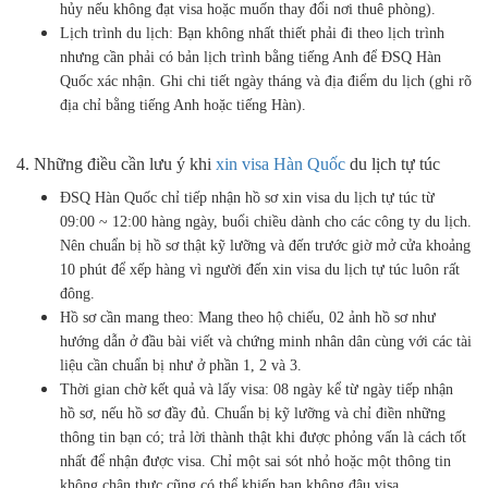
hủy nếu không đạt visa hoặc muốn thay đổi nơi thuê phòng).
Lịch trình du lịch: Bạn không nhất thiết phải đi theo lịch trình
nhưng cần phải có bản lịch trình bằng tiếng Anh để ĐSQ Hàn
Quốc xác nhận. Ghi chi tiết ngày tháng và địa điểm du lịch (ghi rõ
địa chỉ bằng tiếng Anh hoặc tiếng Hàn).
4. Những điều cần lưu ý khi
xin visa Hàn Quốc
du lịch tự túc
ĐSQ Hàn Quốc chỉ tiếp nhận hồ sơ xin visa du lịch tự túc từ
09:00 ~ 12:00 hàng ngày, buổi chiều dành cho các công ty du lịch.
Nên chuẩn bị hồ sơ thật kỹ lưỡng và đến trước giờ mở cửa khoảng
10 phút để xếp hàng vì người đến xin visa du lịch tự túc luôn rất
đông.
Hồ sơ cần mang theo: Mang theo hộ chiếu, 02 ảnh hồ sơ như
hướng dẫn ở đầu bài viết và chứng minh nhân dân cùng với các tài
liệu cần chuẩn bị như ở phần 1, 2 và 3.
Thời gian chờ kết quả và lấy visa: 08 ngày kể từ ngày tiếp nhận
hồ sơ, nếu hồ sơ đầy đủ. Chuẩn bị kỹ lưỡng và chỉ điền những
thông tin bạn có; trả lời thành thật khi được phỏng vấn là cách tốt
nhất để nhận được visa. Chỉ một sai sót nhỏ hoặc một thông tin
không chân thực cũng có thể khiến bạn không đậu visa.