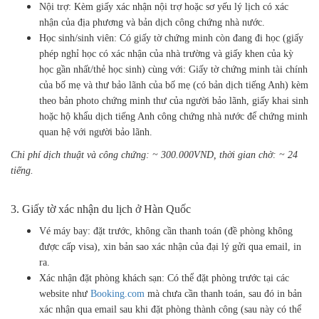
Nội trợ: Kèm giấy xác nhận nội trợ hoặc sơ yếu lý lịch có xác
nhận của địa phương và bản dịch công chứng nhà nước.
Học sinh/sinh viên: Có giấy tờ chứng minh còn đang đi học (giấy
phép nghỉ học có xác nhận của nhà trường và giấy khen của kỳ
học gần nhất/thẻ học sinh) cùng với: Giấy tờ chứng minh tài chính
của bố mẹ và thư bảo lãnh của bố mẹ (có bản dịch tiếng Anh) kèm
theo bản photo chứng minh thư của người bảo lãnh, giấy khai sinh
hoặc hộ khẩu dịch tiếng Anh công chứng nhà nước để chứng minh
quan hệ với người bảo lãnh.
Chi phí dịch thuật và công chứng: ~ 300.000VND, thời gian chờ: ~ 24
tiếng.
3. Giấy tờ xác nhận du lịch ở Hàn Quốc
Vé máy bay: đặt trước, không cần thanh toán (đề phòng không
được cấp visa), xin bản sao xác nhận của đại lý gửi qua email, in
ra.
Xác nhận đặt phòng khách sạn: Có thể đặt phòng trước tại các
website như
Booking.com
mà chưa cần thanh toán, sau đó in bản
xác nhận qua email sau khi đặt phòng thành công (sau này có thể