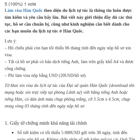
5
(100%)
1
vote
Làm visa Hàn Quốc
theo diện du lịch tự túc là thông tin luôn được
tìm kiếm và yêu cầu bấy lâu. Bài viết này giới thiệu đầy đủ các thủ
tục, hồ sơ cần chuẩn bị, cũng như kinh nghiệm cần biết dành cho
các bạn muốn du lịch tự túc ở Hàn Quốc.
Lưu ý:
– Hộ chiếu phải còn hạn tối thiểu 06 tháng tính đến ngày nộp hồ sơ xin
visa.
– Tất cả hồ sơ phải có bản dịch tiếng Anh, làm trên giấy khổ A4 và được
công chứng.
– Phí làm visa nộp bằng USD (20USD/hồ sơ).
Tờ khai xin visa du lịch tự túc của Đại sứ quán Hàn Quốc (download tên
mạng hoặc xin trực tiếp tại phòng Lãnh sự) viết bằng tiếng Anh hoặc
tiếng Hàn, có dán ảnh màu chụp phông trắng, cỡ 3.5cm x 4.5cm, chụp
trong vòng 03 tháng tính đến ngày nộp hồ sơ.
1. Giấy tờ chứng minh khả năng tài chính
Sổ tiết kiệm có tối thiểu 5.000USD gửi trên 30 ngày, tính đến
ngày nộp hồ sơ. Không chấp nhận sổ tiết kiệm mở tại các Quỹ Tín