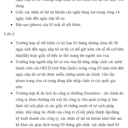
dụng.
Giấy xác nhận số dư tài khoản của ngân hàng xin trong vòng 14
ngày, tính đến ngày nộp hồ sơ.
Bản sao (photo) của 02 mặt sổ tiết kiệm.
Lưu ý:
Trường hợp sổ tiết kiệm có kỳ hạn 03 tháng nhưng chưa đủ 30
ngày tính đến ngày nộp hồ sơ thì có thể gửi kèm với sổ đỏ (sở hữu
nhà/đất) hoặc giấy sở hữu xe ôtô mang tên người xin visa.
Trường hợp người nộp hồ sơ xin visa đã từng nhập cảnh các nước
thành viên của OECD (trừ Hàn Quốc) trong vòng 03 năm tính đến
ngày nộp hồ sơ thì được miễn chứng minh tài chính. Chỉ cần
photo trang visa và trang đóng dấu nhập cảnh và các quốc gia
trên.
Trường hợp đi du lịch do công ty thưởng (Incentive – tài chính do
công ty khen thưởng chi trả) thì công ty chủ quản (công ty bảo
lãnh chi trả) phải có các giấy tờ chứng minh về tư cách pháp
nhân, khả năng tài chính của công ty (Giấy phép thành lập/đăng
ký kinh doanh của công ty, xác nhận số dư tài khoản kèm bản sao
kê khai các giao dịch trong 03 tháng gần nhất, xác nhận thuế 03