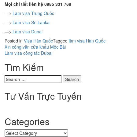
Mọi chi tiết liên hệ 0985 331 768
—>
Làm visa Trung Quốc
—>
Làm visa Sri Lanka
—>
Làm visa Dubai
Posted in
Visa Hàn Quốc
Tagged
làm visa Hàn Quốc
Xin công văn cửa khẩu Mộc Bài
Post
Làm visa công tác Dubai
navigation
Tìm Kiếm
Search
for:
Tư Vấn Trực Tuyến
Categories
Categories