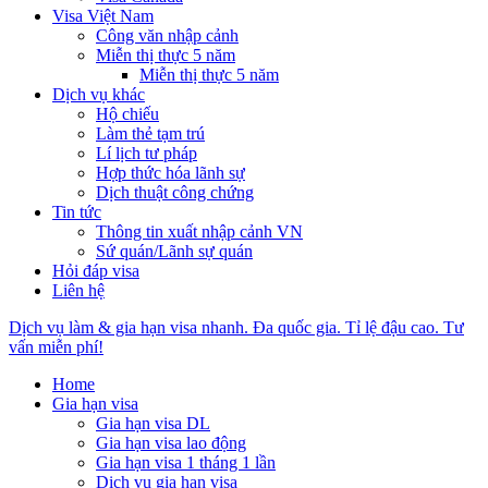
Visa Việt Nam
Công văn nhập cảnh
Miễn thị thực 5 năm
Miễn thị thực 5 năm
Dịch vụ khác
Hộ chiếu
Làm thẻ tạm trú
Lí lịch tư pháp
Hợp thức hóa lãnh sự
Dịch thuật công chứng
Tin tức
Thông tin xuất nhập cảnh VN
Sứ quán/Lãnh sự quán
Hỏi đáp visa
Liên hệ
Dịch vụ làm & gia hạn visa nhanh. Đa quốc gia. Tỉ lệ đậu cao. Tư
vấn miễn phí!
Home
Gia hạn visa
Gia hạn visa DL
Gia hạn visa lao động
Gia hạn visa 1 tháng 1 lần
Dịch vụ gia hạn visa