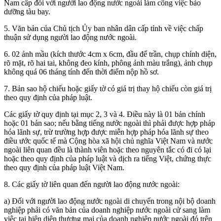
Nam cấp đối với người lao động nước ngoài làm công việc bảo
dưỡng tàu bay.
5. Văn bản của Chủ tịch Ủy ban nhân dân cấp tỉnh về việc chấp
thuận sử dụng người lao động nước ngoài.
6. 02 ảnh mầu (kích thước 4cm x 6cm, đầu để trần, chụp chính diện,
rõ mặt, rõ hai tai, không đeo kính, phông ảnh màu trắng), ảnh chụp
không quá 06 tháng tính đến thời điểm nộp hồ sơ.
7. Bản sao hộ chiếu hoặc giấy tờ có giá trị thay hộ chiếu còn giá trị
theo quy định của pháp luật.
Các giấy tờ quy định tại mục 2, 3 và 4. Điều này là 01 bản chính
hoặc 01 bản sao; nếu bằng tiếng nước ngoài thì phải được hợp pháp
hóa lãnh sự, trừ trường hợp được miễn hợp pháp hóa lãnh sự theo
điều ước quốc tế mà Cộng hòa xã hội chủ nghĩa Việt Nam và nước
ngoài liên quan đều là thành viên hoặc theo nguyên tắc có đi có lại
hoặc theo quy định của pháp luật và dịch ra tiếng Việt, chứng thực
theo quy định của pháp luật Việt Nam.
8. Các giấy tờ liên quan đến người lao động nước ngoài:
a) Đối với người lao động nước ngoài di chuyển trong nội bộ doanh
nghiệp phải có văn bản của doanh nghiệp nước ngoài cử sang làm
việc tại hiện diện thương mại của doanh nghiệp nước ngoài đó trên