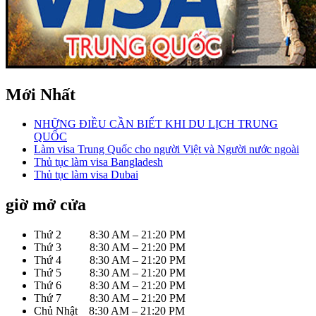
Mới Nhất
NHỮNG ĐIỀU CẦN BIẾT KHI DU LỊCH TRUNG
QUỐC
Làm visa Trung Quốc cho người Việt và Người nước ngoài
Thủ tục làm visa Bangladesh
Thủ tục làm visa Dubai
giờ mở cửa
Thứ 2 8:30 AM – 21:20 PM
Thứ 3 8:30 AM – 21:20 PM
Thứ 4 8:30 AM – 21:20 PM
Thứ 5 8:30 AM – 21:20 PM
Thứ 6 8:30 AM – 21:20 PM
Thứ 7 8:30 AM – 21:20 PM
Chủ Nhật 8:30 AM – 21:20 PM