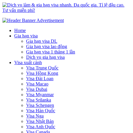
Dịch vụ làm & gia hạn visa nhanh. Đa quốc gia. Tỉ lệ đậu cao. Tư
Uy tín – Nhanh chóng – Chuyên nghiệp
vấn miễn phí!
Home
Gia hạn visa
Gia hạn visa DL
Gia hạn visa lao động
Gia hạn visa 1 tháng 1 lần
Dịch vụ gia hạn visa
Visa xuất cảnh
Visa Trung Quốc
Visa Hồng Kong
Visa Đài Loan
Visa Macao
Visa Dubai
Visa Myanmar
Visa Srilanka
Visa Schengen
Visa Hàn Quốc
Visa Nga
Visa Nhật Bản
Visa Anh Quốc
Visa Canada