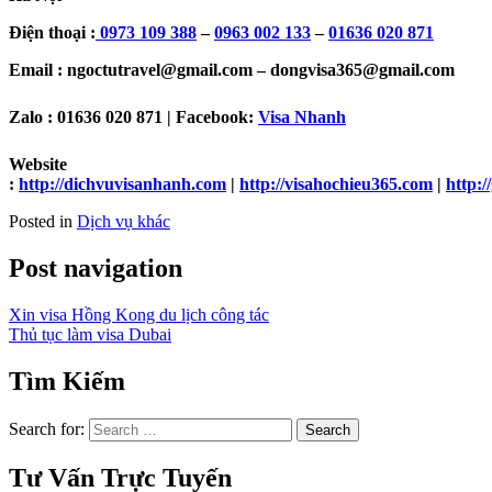
Điện thoại :
0973 109 388
–
0963 002 133
–
01636 020 871
Email : ngoctutravel@gmail.com – dongvisa365@gmail.com
Zalo : 01636 020 871 | Facebook:
Visa Nhanh
Website
:
http://dichvuvisanhanh.com
|
http://visahochieu365.com
|
http:
Posted in
Dịch vụ khác
Post navigation
Xin visa Hồng Kong du lịch công tác
Thủ tục làm visa Dubai
Tìm Kiếm
Search for:
Tư Vấn Trực Tuyến