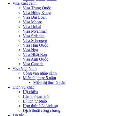
Visa xuất cảnh
Visa Trung Quốc
Visa Hồng Kong
Visa Đài Loan
Visa Macao
Visa Dubai
Visa Myanmar
Visa Srilanka
Visa Schengen
Visa Hàn Quốc
Visa Nga
Visa Nhật Bản
Visa Anh Quốc
Visa Canada
Visa Việt Nam
Công văn nhập cảnh
Miễn thị thực 5 năm
Miễn thị thực 5 năm
Dịch vụ khác
Hộ chiếu
Làm thẻ tạm trú
Lí lịch tư pháp
Hợp thức hóa lãnh sự
Dịch thuật công chứng
Tin tức