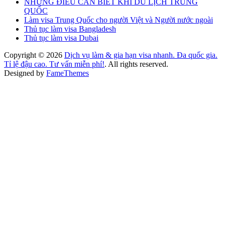
NHỮNG ĐIỀU CẦN BIẾT KHI DU LỊCH TRUNG
QUỐC
Làm visa Trung Quốc cho người Việt và Người nước ngoài
Thủ tục làm visa Bangladesh
Thủ tục làm visa Dubai
Copyright © 2026
Dịch vụ làm & gia hạn visa nhanh. Đa quốc gia.
Tỉ lệ đậu cao. Tư vấn miễn phí!
. All rights reserved.
Designed by
FameThemes