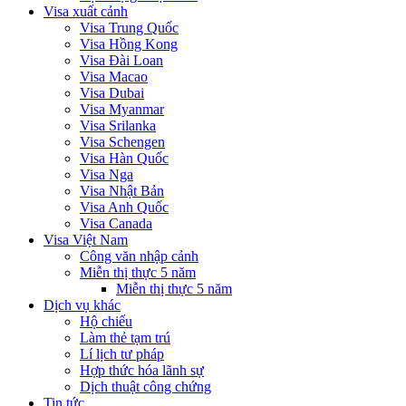
Visa xuất cảnh
Visa Trung Quốc
Visa Hồng Kong
Visa Đài Loan
Visa Macao
Visa Dubai
Visa Myanmar
Visa Srilanka
Visa Schengen
Visa Hàn Quốc
Visa Nga
Visa Nhật Bản
Visa Anh Quốc
Visa Canada
Visa Việt Nam
Công văn nhập cảnh
Miễn thị thực 5 năm
Miễn thị thực 5 năm
Dịch vụ khác
Hộ chiếu
Làm thẻ tạm trú
Lí lịch tư pháp
Hợp thức hóa lãnh sự
Dịch thuật công chứng
Tin tức