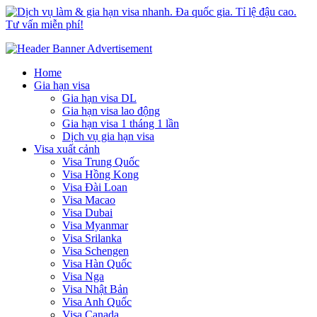
Dịch vụ làm & gia hạn visa nhanh. Đa quốc gia. Tỉ lệ đậu cao. Tư
Uy tín – Nhanh chóng – Chuyên nghiệp
vấn miễn phí!
Home
Gia hạn visa
Gia hạn visa DL
Gia hạn visa lao động
Gia hạn visa 1 tháng 1 lần
Dịch vụ gia hạn visa
Visa xuất cảnh
Visa Trung Quốc
Visa Hồng Kong
Visa Đài Loan
Visa Macao
Visa Dubai
Visa Myanmar
Visa Srilanka
Visa Schengen
Visa Hàn Quốc
Visa Nga
Visa Nhật Bản
Visa Anh Quốc
Visa Canada