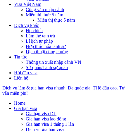
Visa Việt Nam
Công văn nhập cảnh
Miễn thị thực 5 năm
Miễn thị thực 5 năm
Dịch vụ khác
Hộ chiếu
Làm thẻ tạm trú
Lí lịch tư pháp
Hợp thức hóa lãnh sự
Dịch thuật công chứng
Tin tức
Thông tin xuất nhập cảnh VN
Sứ quán/Lãnh sự quán
Hỏi đáp visa
Liên hệ
Dịch vụ làm & gia hạn visa nhanh. Đa quốc gia. Tỉ lệ đậu cao. Tư
vấn miễn phí!
Home
Gia hạn visa
Gia hạn visa DL
Gia hạn visa lao động
Gia hạn visa 1 tháng 1 lần
Dịch vụ gia hạn visa