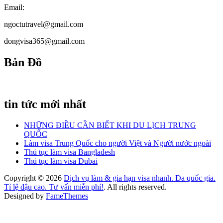
Email:
ngoctutravel@gmail.com
dongvisa365@gmail.com
Bản Đồ
tin tức mới nhất
NHỮNG ĐIỀU CẦN BIẾT KHI DU LỊCH TRUNG
QUỐC
Làm visa Trung Quốc cho người Việt và Người nước ngoài
Thủ tục làm visa Bangladesh
Thủ tục làm visa Dubai
Copyright © 2026
Dịch vụ làm & gia hạn visa nhanh. Đa quốc gia.
Tỉ lệ đậu cao. Tư vấn miễn phí!
. All rights reserved.
Designed by
FameThemes