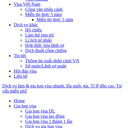
Visa Việt Nam
Công văn nhập cảnh
Miễn thị thực 5 năm
Miễn thị thực 5 năm
Dịch vụ khác
Hộ chiếu
Làm thẻ tạm trú
Lí lịch tư pháp
Hợp thức hóa lãnh sự
Dịch thuật công chứng
Tin tức
Thông tin xuất nhập cảnh VN
Sứ quán/Lãnh sự quán
Hỏi đáp visa
Liên hệ
Dịch vụ làm & gia hạn visa nhanh. Đa quốc gia. Tỉ lệ đậu cao. Tư
vấn miễn phí!
Home
Gia hạn visa
Gia hạn visa DL
Gia hạn visa lao động
Gia hạn visa 1 tháng 1 lần
Dịch vụ gia hạn visa