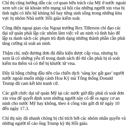
Chỉ thị cũng hướng dẫn các cơ quan hữu trách của Mỹ ở nước ngoài
xem xét các tài khoản trên mạng xã hội của những người xin visa bị
tình nghi có liên hệ khủng bố hay từng sinh sống trong những khu
vực bị nhóm Nhà nước Hồi giáo kiểm soát.
Công điện ngoại giao của Ngoại trưởng Rex Tillerson chỉ đạo các
đại sứ quán phải lập các nhóm làm việc về an ninh và tình báo để
lập ra danh sách các phạm trù định dạng những thành phần cần phải
tăng cường rà soát an ninh.
Thậm chí, một đương đơn đủ điều kiện được cấp visa, nhưng bị
xem là có những yếu tố trong danh sách đó thì cần phải bị rà soát
kiểm tra thêm và có thể bị khước từ visa.
Đây là bằng chứng đầu tiên của chiến dịch ‘sàng lọc gắt gao’ người
nước ngoài muốn nhập cảnh Hoa Kỳ mà Tổng thống Donald
Trump đã cam kết khi tranh cử.
Các giới chức đại sứ quán Mỹ tại các nước giờ đây phải rà soát đơn
xin visa để quyết định xem những người này có đề ra nguy cơ an
ninh cho nước Mỹ hay không, theo 4 công văn gửi đi từ ngày 10
đến ngày 17.3.
Chỉ thị này đã nhanh chóng bị chỉ trích bởi các nhóm nhân quyền và
những người tố cảo ông Trump kỳ thị Hồi giáo.