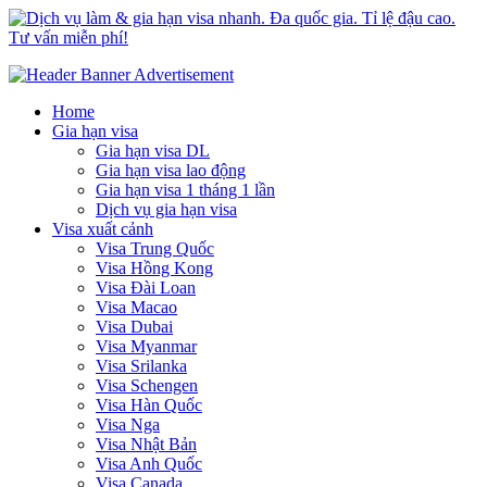
Dịch vụ làm & gia hạn visa nhanh. Đa quốc gia. Tỉ lệ đậu cao. Tư
Uy tín – Nhanh chóng – Chuyên nghiệp
vấn miễn phí!
Home
Gia hạn visa
Gia hạn visa DL
Gia hạn visa lao động
Gia hạn visa 1 tháng 1 lần
Dịch vụ gia hạn visa
Visa xuất cảnh
Visa Trung Quốc
Visa Hồng Kong
Visa Đài Loan
Visa Macao
Visa Dubai
Visa Myanmar
Visa Srilanka
Visa Schengen
Visa Hàn Quốc
Visa Nga
Visa Nhật Bản
Visa Anh Quốc
Visa Canada