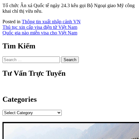
Tổ chức Ân xá Quốc tế ngày 24.3 kêu gọi Bộ Ngoại giao Mỹ công
khai chỉ thị vừa nêu.
Posted in
Thông tin xuất nhập cảnh VN
Thủ tục xin cấp visa điện tử Việt Nam
Quốc gia nào miễn visa cho Việt Nam
Post
navigation
Tìm Kiếm
Search
for:
Tư Vấn Trực Tuyến
Categories
Categories