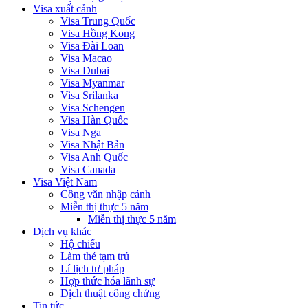
Visa xuất cảnh
Visa Trung Quốc
Visa Hồng Kong
Visa Đài Loan
Visa Macao
Visa Dubai
Visa Myanmar
Visa Srilanka
Visa Schengen
Visa Hàn Quốc
Visa Nga
Visa Nhật Bản
Visa Anh Quốc
Visa Canada
Visa Việt Nam
Công văn nhập cảnh
Miễn thị thực 5 năm
Miễn thị thực 5 năm
Dịch vụ khác
Hộ chiếu
Làm thẻ tạm trú
Lí lịch tư pháp
Hợp thức hóa lãnh sự
Dịch thuật công chứng
Tin tức