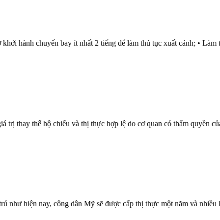
ởi hành chuyến bay ít nhất 2 tiếng để làm thủ tục xuất cảnh; • Làm th
á trị thay thế hộ chiếu và thị thực hợp lệ do cơ quan có thẩm quyền c
trú như hiện nay, công dân Mỹ sẽ được cấp thị thực một năm và nhiều lầ