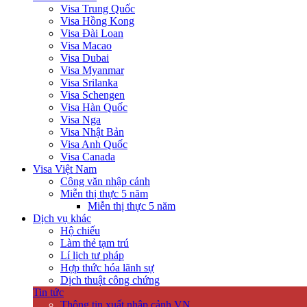
Visa Trung Quốc
Visa Hồng Kong
Visa Đài Loan
Visa Macao
Visa Dubai
Visa Myanmar
Visa Srilanka
Visa Schengen
Visa Hàn Quốc
Visa Nga
Visa Nhật Bản
Visa Anh Quốc
Visa Canada
Visa Việt Nam
Công văn nhập cảnh
Miễn thị thực 5 năm
Miễn thị thực 5 năm
Dịch vụ khác
Hộ chiếu
Làm thẻ tạm trú
Lí lịch tư pháp
Hợp thức hóa lãnh sự
Dịch thuật công chứng
Tin tức
Thông tin xuất nhập cảnh VN