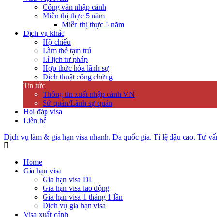
Công văn nhập cảnh
Miễn thị thực 5 năm
Miễn thị thực 5 năm
Dịch vụ khác
Hộ chiếu
Làm thẻ tạm trú
Lí lịch tư pháp
Hợp thức hóa lãnh sự
Dịch thuật công chứng
Tin tức
Thông tin xuất nhập cảnh VN
Sứ quán/Lãnh sự quán
Hỏi đáp visa
Liên hệ
Dịch vụ làm & gia hạn visa nhanh. Đa quốc gia. Tỉ lệ đậu cao. Tư vấ
Home
Gia hạn visa
Gia hạn visa DL
Gia hạn visa lao động
Gia hạn visa 1 tháng 1 lần
Dịch vụ gia hạn visa
Visa xuất cảnh