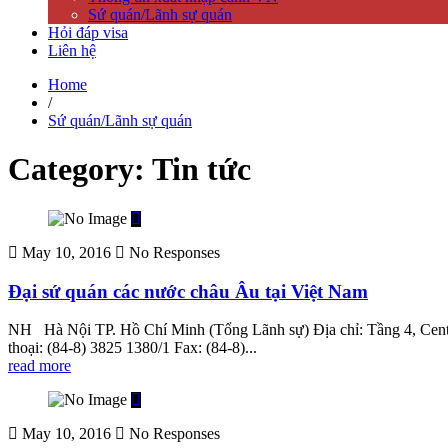
Sứ quán/Lãnh sự quán
Hỏi đáp visa
Liên hệ
Home
/
Sứ quán/Lãnh sự quán
Category: Tin tức
May 10, 2016
No Responses
Đại sứ quán các nước châu Âu tại Việt Nam
NH Hà Nội TP. Hồ Chí Minh (Tổng Lãnh sự) Địa chỉ: Tầng 4, Centra
thoại: (84-8) 3825 1380/1 Fax: (84-8)...
read more
May 10, 2016
No Responses