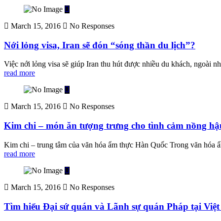
March 15, 2016
No Responses
Nới lỏng visa, Iran sẽ đón “sóng thần du lịch”?
Việc nới lỏng visa sẽ giúp Iran thu hút được nhiều du khách, ngoài nh
read more
March 15, 2016
No Responses
Kim chi – món ăn tượng trưng cho tình cảm nồng h
Kim chi – trung tâm của văn hóa ẩm thực Hàn Quốc Trong văn hóa ẩm 
read more
March 15, 2016
No Responses
Tìm hiểu Đại sứ quán và Lãnh sự quán Pháp tại Việ