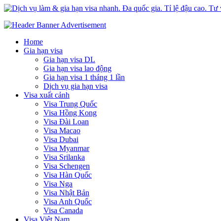
Dịch vụ làm & gia hạn visa nhanh. Đa quốc gia. Tỉ lệ đậu cao. Tư vấ
Uy tín – Nhanh chóng – Chuyên nghiệp
Home
Gia hạn visa
Gia hạn visa DL
Gia hạn visa lao động
Gia hạn visa 1 tháng 1 lần
Dịch vụ gia hạn visa
Visa xuất cảnh
Visa Trung Quốc
Visa Hồng Kong
Visa Đài Loan
Visa Macao
Visa Dubai
Visa Myanmar
Visa Srilanka
Visa Schengen
Visa Hàn Quốc
Visa Nga
Visa Nhật Bản
Visa Anh Quốc
Visa Canada
Visa Việt Nam